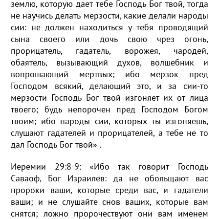
землю, которую дает тебе Господь Бог твой, тогда
не научись делать мерзости, какие делали народы
сии: не должен находиться у тебя проводящий
сына своего или дочь свою чрез огонь,
прорицатель, гадатель, ворожея, чародей,
обаятель, вызывающий духов, волшебник и
вопрошающий мертвых; ибо мерзок пред
Господом всякий, делающий это, и за сии-то
мерзости Господь Бог твой изгоняет их от лица
твоего; будь непорочен пред Господом Богом
твоим; ибо народы сии, которых ты изгоняешь,
слушают гадателей и прорицателей, а тебе не то
дал Господь Бог твой» .
Иеремии 29:8-9: «Ибо так говорит Господь
Саваоф, Бог Израилев: да не обольщают вас
пророки ваши, которые среди вас, и гадатели
ваши; и не слушайте снов ваших, которые вам
снятся; ложно пророчествуют они вам именем