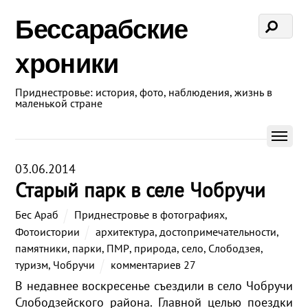
Бессарабские
хроники
Приднестровье: история, фото, наблюдения, жизнь в
маленькой стране
03.06.2014
Старый парк в селе Чобручи
Бес Араб
Приднестровье в фотографиях
,
Фотоистории
архитектура
,
достопримечательности
,
памятники
,
парки
,
ПМР
,
природа
,
село
,
Слободзея
,
туризм
,
Чобручи
комментариев 27
В недавнее воскресенье съездили в село Чобручи
Слободзейского района. Главной целью поездки