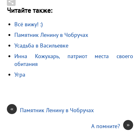
o
g
o
m
M
Читайте также:
k
r
k
a
a
О
a
l
i
i
т
Всё вижу! :)
m
a
l
l
п
Памятник Ленину в Чобручах
s
.
р
s
R
а
Усадьба в Васильевке
n
u
в
Инна Кожухарь, патриот места своего
i
и
обитания
k
т
Угра
i
ь
«
Памятник Ленину в Чобручах
»
А помните?