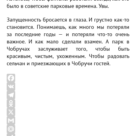
было в советские парковые времена. Увы.
Запущенность бросается в глаза. И грустно как-то
становится. Понимаешь, как много мы потеряли
за последние годы — и потеряли что-то очень
важное. И как мало сделали взамен. А парк в
Чобручах заслуживает того, чтобы быть
красивым, чистым, ухоженным. Чтобы радовать
сельчан и приезжающих в Чобручи гостей.
F
a
V
c
K
T
e
e
O
b
l
d
X
o
e
n
G