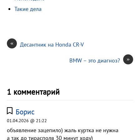
k
т
Такие дела
i
ь
«
Десантник на Honda CR-V
»
BMW – это диагноз?
1 комментарий
Борис
01.04.2026 @ 21:22
объявление зацепило) жаль куртка не нужна
а так до тирасполя 30 минут ходу)