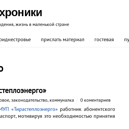
 хроники
юдения, жизнь в маленькой стране
риднестровье
прислать материал
гостевая
п
о
степлоэнерго»
овое
,
законодательство
,
коммуналка
0 коментариев
МУП «Тирастеплоэнерго»
работник абонентского
паспорт, мотивируя это необходимостью принятия