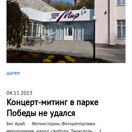
далее
04.11.2013
Концерт-митинг в парке
Победы не удался
Бес Араб
Фотоистории
,
Фоторепортажи
мероприятия
,
народ
,
свобода
,
Тирасполь
1