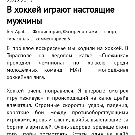
27.09.2013
В хоккей играют настоящие
мужчины
Бес Араб
Фотоистории
,
Фоторепортажи
спорт
,
Тирасполь
комментариев 5
В прошлое воскресенье мы ходили на хоккей. В
Тирасполе на ледовом катке «Снежинка»
проходил чемпионат по хоккею среди
молодёжных команд. МХЛ — молодёжная
хоккейная лига.
Хоккей очень понравился. Я впервые смотрел
игру «вживую», и происходящий на катке драйв
впечатлил. Огромные скорости, удары, падения,
короткие бои между противоборствующими
игроками, кровь и слюни, шайбы, вылетающие за
бортик в зрителей. Очень здорово, зрелище стоит
того, чтобы посмотреть. Кстати, одна из шайб