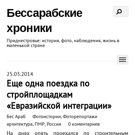
Бессарабские
хроники
Приднестровье: история, фото, наблюдения, жизнь в
маленькой стране
25.03.2014
Еще одна поездка по
стройплощадкам
«Евразийской интеграции»
Бес Араб
Фотоистории
,
Фоторепортажи
архитектура
,
ПМР
,
Россия
0 коментариев
На днях опять проехался по строительным