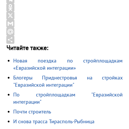
c
K
T
e
e
O
b
l
d
X
o
e
n
G
o
g
o
m
M
Читайте также:
k
r
k
a
a
О
a
l
i
i
т
Новая поездка по стройплощадкам
m
a
l
l
п
«Евразийской интеграции»
s
.
р
Блогеры Приднестровья на стройках
s
R
а
"Евразийской интеграции"
n
u
в
По стройплощадкам "Евразийской
i
и
интеграции"
k
т
Почти строитель
i
ь
И снова трасса Тирасполь-Рыбница