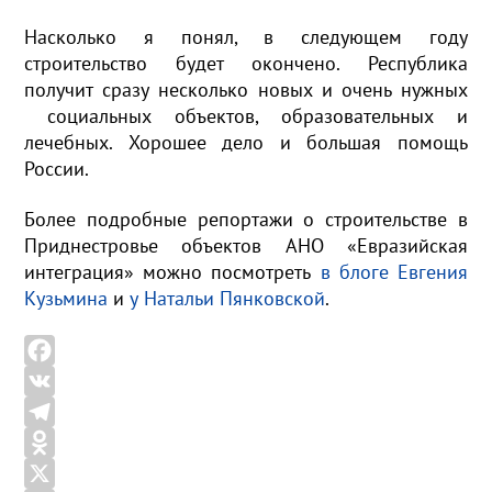
Насколько я понял, в следующем году
строительство будет окончено. Республика
получит сразу несколько новых и очень нужных
социальных объектов, образовательных и
лечебных. Хорошее дело и большая помощь
России.
Более подробные репортажи о строительстве в
Приднестровье объектов АНО «Евразийская
интеграция» можно посмотреть
в блоге Евгения
Кузьмина
и
у Натальи Пянковской
.
F
a
V
c
K
T
e
e
O