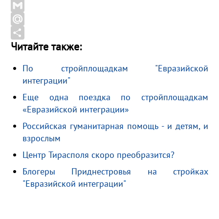
b
l
d
X
o
e
n
G
o
g
o
m
M
Читайте также:
k
r
k
a
a
О
a
l
i
i
т
По стройплощадкам "Евразийской
m
a
l
l
п
интеграции"
s
.
р
Еще одна поездка по стройплощадкам
s
R
а
«Евразийской интеграции»
n
u
в
Российская гуманитарная помощь - и детям, и
i
и
взрослым
k
т
Центр Тирасполя скоро преобразится?
i
ь
Блогеры Приднестровья на стройках
"Евразийской интеграции"