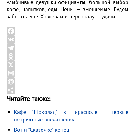
улыбчивые девушки-официанты, большой выбор
кофе, напитков, еды. Цены — вменяемые. Будем
забегать ещё. Хозяевам и персоналу — удачи.
F
a
V
c
K
T
e
e
O
b
l
d
X
o
e
n
G
o
g
o
m
M
Читайте также:
k
r
k
a
a
О
a
l
i
i
т
Кафе "Шоколад" в Тирасполе - первые
m
a
l
l
п
неприятные впечатления
s
.
р
Вот и "Сказочке" конец
s
R
а