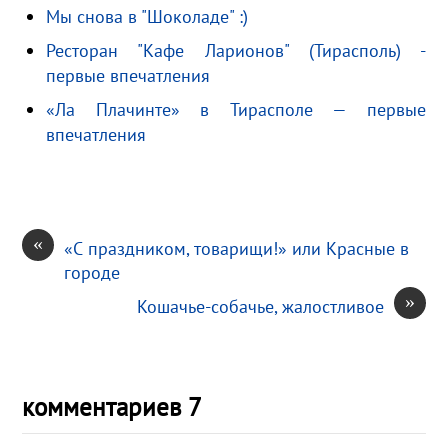
Мы снова в "Шоколаде" :)
n
u
в
i
и
Ресторан "Кафе Ларионов" (Тирасполь) -
k
т
первые впечатления
i
ь
«Ла Плачинте» в Тирасполе — первые
впечатления
«
«С праздником, товарищи!» или Красные в
городе
»
Кошачье-собачье, жалостливое
комментариев 7