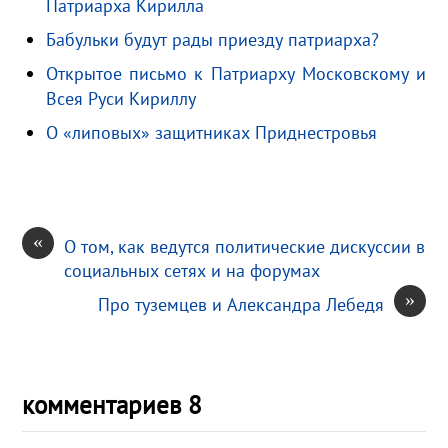
Патриарха Кирилла
s
R
а
Бабульки будут рады приезду патриарха?
n
u
в
i
и
Открытое письмо к Патриарху Московскому и
k
т
Всея Руси Кириллу
i
ь
О «липовых» защитниках Приднестровья
«
О том, как ведутся политические дискуссии в
социальных сетях и на форумах
»
Про туземцев и Александра Лебедя
комментариев 8