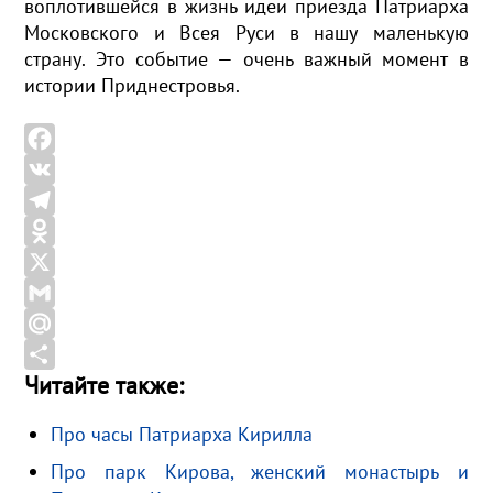
воплотившейся в жизнь идеи приезда Патриарха
Московского и Всея Руси в нашу маленькую
страну. Это событие — очень важный момент в
истории Приднестровья.
F
a
V
c
K
T
e
e
O
b
l
d
X
o
e
n
G
o
g
o
m
M
Читайте также:
k
r
k
a
a
О
a
l
i
i
т
Про часы Патриарха Кирилла
m
a
l
l
п
Про парк Кирова, женский монастырь и
s
.
р