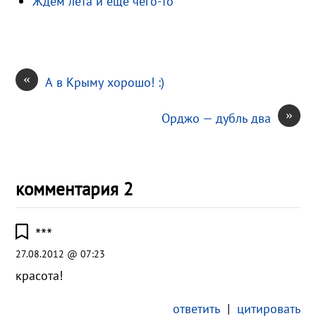
Ждём лета и ещё чего-то
k
т
i
ь
«
А в Крыму хорошо! :)
»
Орджо — дубль два
комментария 2
***
27.08.2012 @ 07:23
красота!
ответить
|
цитировать