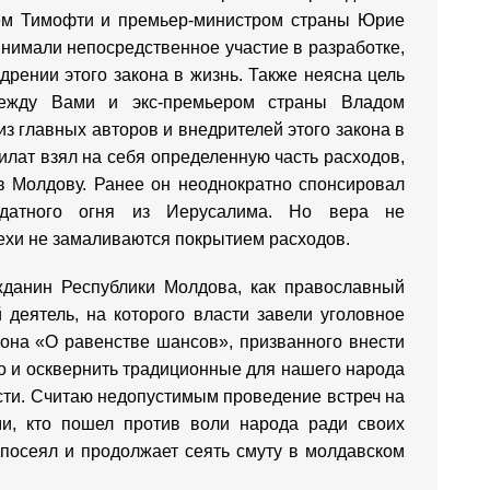
ем Тимофти и премьер-министром страны Юрие
инимали непосредственное участие в разработке,
дрении этого закона в жизнь. Также неясна цель
между Вами и экс-премьером страны Владом
з главных авторов и внедрителей этого закона в
илат взял на себя определенную часть расходов,
в Молдову. Ранее он неоднократно спонсировал
одатного огня из Иерусалима. Но вера не
рехи не замаливаются покрытием расходов.
данин Республики Молдова, как православный
деятель, на которого власти завели уголовное
кона «О равенстве шансов», призванного внести
о и осквернить традиционные для нашего народа
ти. Считаю недопустимым проведение встреч на
и, кто пошел против воли народа ради своих
о посеял и продолжает сеять смуту в молдавском