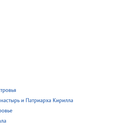
стровья
онастырь и Патриарха Кирилла
ровье
ала