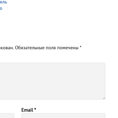
ель
но
икован.
Обязательные поля помечены
*
Email
*