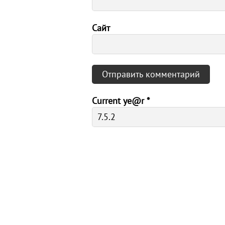
Сайт
Current ye@r
*