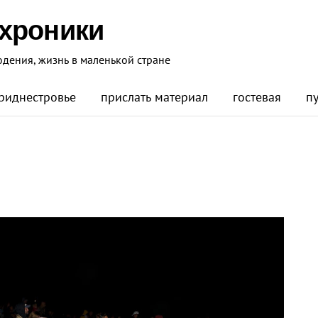
 хроники
юдения, жизнь в маленькой стране
риднестровье
прислать материал
гостевая
п