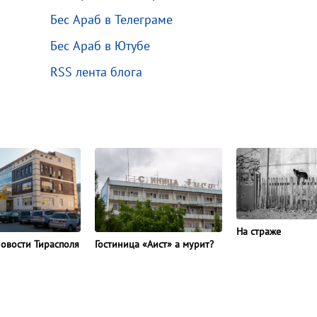
Бес Араб в Телеграме
Бес Араб в Ютубе
RSS лента блога
На страже
овости Тирасполя
Гостиница «Аист» а мурит?