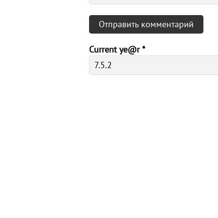
Current ye@r
*