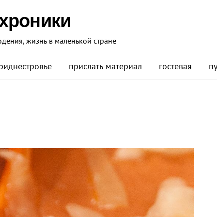
 хроники
юдения, жизнь в маленькой стране
риднестровье
прислать материал
гостевая
п