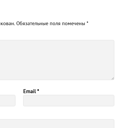
икован.
Обязательные поля помечены
*
Email
*