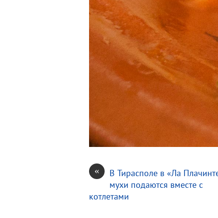
«
В Тирасполе в «Ла Плачинт
мухи подаются вместе с
котлетами