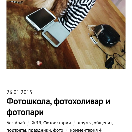
26.01.2015
Фотошкола, фотохоливар и
фотопари
Бес Араб
ЖЗЛ
,
Фотоистории
друзья
,
общепит
,
портреты
,
праздники
,
фото
комментария 4