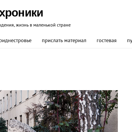
 хроники
юдения, жизнь в маленькой стране
риднестровье
прислать материал
гостевая
п