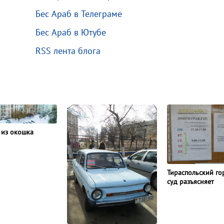
Бес Араб в Телеграме
Бес Араб в Ютубе
RSS лента блога
 из окошка
Тираспольский го
суд разъясняет