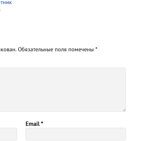
ятник
я
икован.
Обязательные поля помечены
*
Email
*