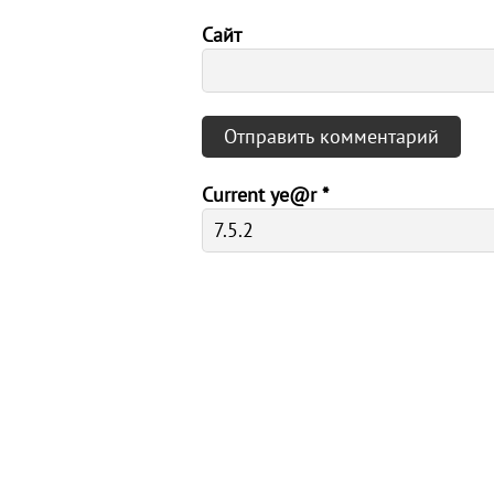
Сайт
Current ye@r
*