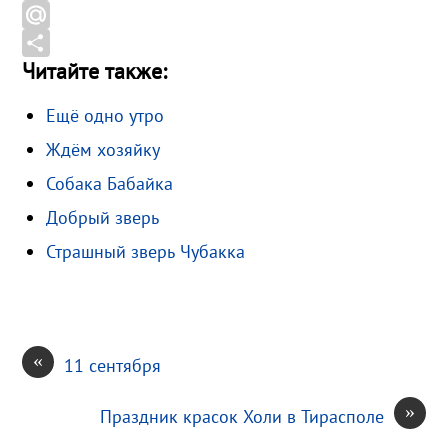
o
e
n
G
o
g
o
m
M
Читайте также:
k
r
k
a
a
О
a
l
i
i
т
Ещё одно утро
m
a
l
l
п
Ждём хозяйку
s
.
р
s
R
а
Собака Бабайка
n
u
в
Добрый зверь
i
и
Страшный зверь Чубакка
k
т
i
ь
«
11 сентября
»
Праздник красок Холи в Тирасполе