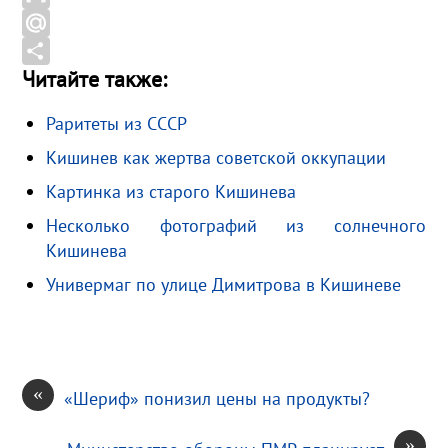
o
e
n
G
o
g
o
m
M
Читайте также:
k
r
k
a
a
О
a
l
i
i
т
Раритеты из СССР
m
a
l
l
п
Кишинев как жертва советской оккупации
s
.
р
s
R
а
Картинка из старого Кишинева
n
u
в
Несколько фотографий из солнечного
i
и
Кишинева
k
т
Универмаг по улице Димитрова в Кишиневе
i
ь
«
«Шериф» понизил цены на продукты?
»