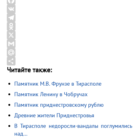
F
a
V
c
K
T
e
e
O
b
l
d
X
o
e
n
G
o
g
o
m
M
Читайте также:
k
r
k
a
a
О
a
l
i
i
т
Памятник М.В. Фрунзе в Тирасполе
m
a
l
l
п
Памятник Ленину в Чобручах
s
.
р
s
R
а
Памятник приднестровскому рублю
n
u
в
Древние жители Приднестровья
i
и
В Тирасполе недоросли-вандалы поглумились
k
т
над…