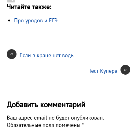
Читайте также:
k
r
k
a
a
О
a
l
i
i
т
Про уродов и ЕГЭ
m
a
l
l
п
s
.
р
s
R
а
n
u
в
«
Если в кране нет воды
i
и
k
т
»
Тест Купера
i
ь
Добавить комментарий
Ваш адрес email не будет опубликован.
Обязательные поля помечены
*