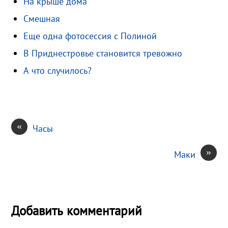
На крыше дома
m
a
l
l
п
Смешная
s
.
р
s
R
а
Еще одна фотосессия с Полиной
n
u
в
В Приднестровье становится тревожно
i
и
А что случилось?
k
т
i
ь
«
Часы
»
Маки
Добавить комментарий