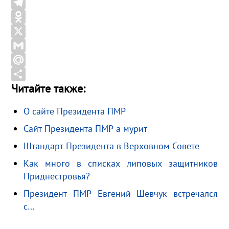
a
V
c
K
T
e
e
O
b
l
d
X
o
e
n
G
o
g
o
m
M
Читайте также:
k
r
k
a
a
О
a
l
i
i
т
О сайте Президента ПМР
m
a
l
l
п
Сайт Президента ПМР а мурит
s
.
р
s
R
а
Штандарт Президента в Верховном Совете
n
u
в
Как много в списках липовых защитников
i
и
Приднестровья?
k
т
Президент ПМР Евгений Шевчук встречался
i
ь
с…