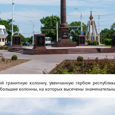
бой гранитную колонну, увенчанную гербом республик
ебольшие колонны, на которых высечены знаменательны