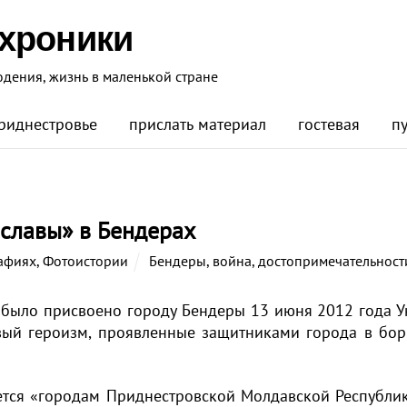
 хроники
юдения, жизнь в маленькой стране
риднестровье
прислать материал
гостевая
п
 славы» в Бендерах
афиях
,
Фотоистории
Бендеры
,
война
,
достопримечательност
» было присвоено городу Бендеры 13 июня 2012 года 
овый героизм, проявленные защитниками города в бор
ется «городам Приднестровской Молдавской Республик