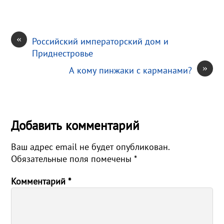
i
ь
«
Российский императорский дом и
Приднестровье
»
А кому пинжаки с карманами?
Добавить комментарий
Ваш адрес email не будет опубликован.
Обязательные поля помечены
*
Комментарий
*