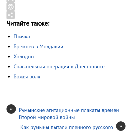
o
e
n
G
o
g
o
m
M
Читайте также:
k
r
k
a
a
О
a
l
i
i
т
Птичка
m
a
l
l
п
Брежнев в Молдавии
s
.
р
s
R
а
Холодно
n
u
в
Спасательная операция в Днестровске
i
и
Божья воля
k
т
i
ь
«
Румынские агитационные плакаты времен
Второй мировой войны
»
Как румыны пытали пленного русского