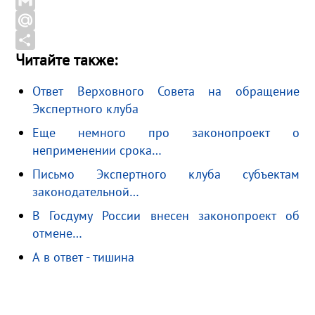
b
l
d
X
o
e
n
G
o
g
o
m
M
Читайте также:
k
r
k
a
a
О
a
l
i
i
т
Ответ Верховного Совета на обращение
m
a
l
l
п
Экспертного клуба
s
.
р
Еще немного про законопроект о
s
R
а
неприменении срока…
n
u
в
Письмо Экспертного клуба субъектам
i
и
законодательной…
k
т
В Госдуму России внесен законопроект об
i
ь
отмене…
А в ответ - тишина