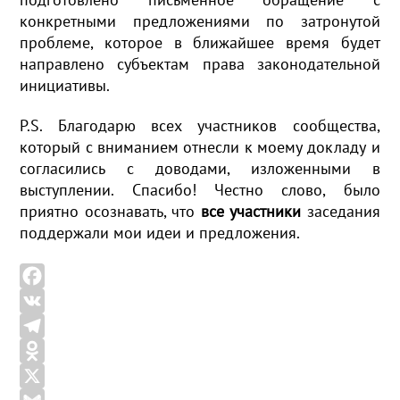
конкретными предложениями по затронутой
проблеме, которое в ближайшее время будет
направлено субъектам права законодательной
инициативы.
P.S. Благодарю всех участников сообщества,
который с вниманием отнесли к моему докладу и
согласились с доводами, изложенными в
выступлении. Спасибо! Честно слово, было
приятно осознавать, что
все участники
заседания
поддержали мои идеи и предложения.
F
a
V
c
K
T
e
e
O