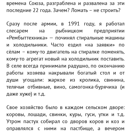
времена Союза, разграблена и развалена за эти
последние 22 года. Зачем? Ломать – не строить?
Сразу после армии, в 1991 году, я работал
слесарем на рыбницком предприятии
«Рембыттехника» — починял стиральные машины
и холодильники. Часто ездил «на заявки» по
сёлам – кому-то двигатель на стиралке поменять,
кому-то агрегат новый на холодильник поставить.
В селе всегда принимали радушно, по окончанию
работы хозяева накрывали богатый стол и от
души угощали: жаркое из кролика, свинина,
телячьи отбивные, вино, самогонка-бурячиха (и
даже хуже) и т.д.
Свое хозяйство было в каждом сельском дворе:
коровы, лошади, свинки, куры, гуси, утки и т.д.
Утром пастух собирал со дворов коров и коз и
оправлялся с ними на пастбище, а вечером