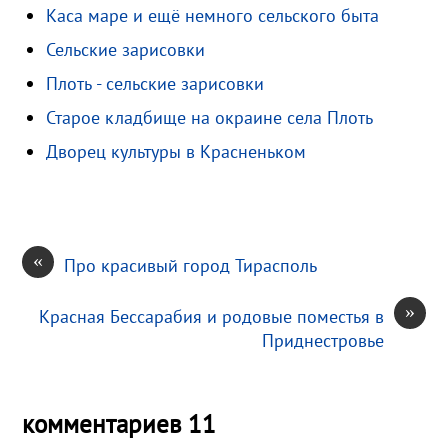
Каса маре и ещё немного сельского быта
m
a
l
l
п
Сельские зарисовки
s
.
р
s
R
а
Плоть - сельские зарисовки
n
u
в
Старое кладбище на окраине села Плоть
i
и
Дворец культуры в Красненьком
k
т
i
ь
«
Про красивый город Тирасполь
»
Красная Бессарабия и родовые поместья в
Приднестровье
комментариев 11