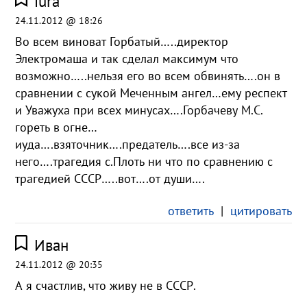
iura
24.11.2012 @ 18:26
Во всем виноват Горбатый…..директор
Электромаша и так сделал максимум что
возможно…..нельзя его во всем обвинять….он в
сравнении с сукой Меченным ангел…ему респект
и Уважуха при всех минусах….Горбачеву М.С.
гореть в огне…
иуда….взяточник….предатель….все из-за
него….трагедия с.Плоть ни что по сравнению с
трагедией СССР…..вот….от души….
ответить
|
цитировать
Иван
24.11.2012 @ 20:35
А я счастлив, что живу не в СССР.