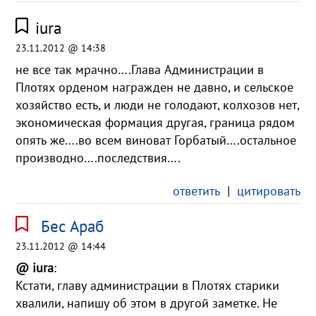
iura
23.11.2012 @ 14:38
не все так мрачно….Глава Администрации в
Плотях орденом награжден не давно, и сельское
хозяйство есть, и люди не голодают, колхозов нет,
экономическая формация другая, граница рядом
опять же….во всем виноват Горбатый….остальное
производно….последствия….
ответить
|
цитировать
Бес Араб
23.11.2012 @ 14:44
@ iura
:
Кстати, главу администрации в Плотях старики
хвалили, напишу об этом в другой заметке. Не