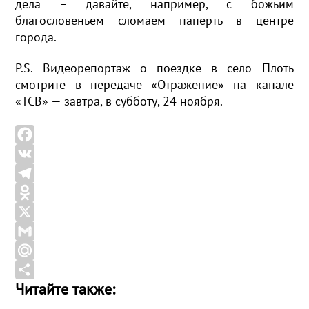
дела – давайте, например, с божьим
благословеньем сломаем паперть в центре
города.
P.S. Видеорепортаж о поездке в село Плоть
смотрите в передаче «Отражение» на канале
«ТСВ» — завтра, в субботу, 24 ноября.
F
a
V
c
K
T
e
e
O
b
l
d
X
o
e
n
G
o
g
o
m
M
Читайте также:
k
r
k
a
a
О
a
l
i
i
т