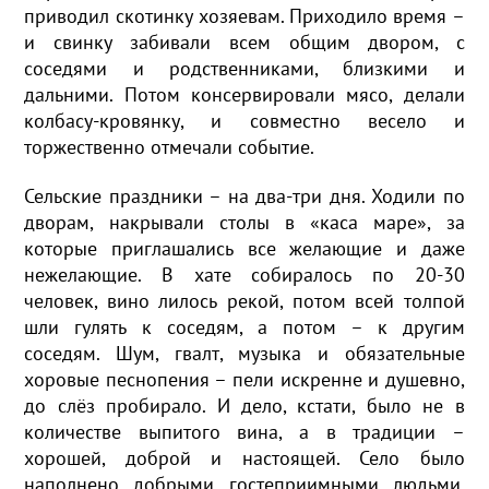
приводил скотинку хозяевам. Приходило время –
и свинку забивали всем общим двором, с
соседями и родственниками, близкими и
дальними. Потом консервировали мясо, делали
колбасу-кровянку, и совместно весело и
торжественно отмечали событие.
Сельские праздники – на два-три дня. Ходили по
дворам, накрывали столы в «каса маре», за
которые приглашались все желающие и даже
нежелающие. В хате собиралось по 20-30
человек, вино лилось рекой, потом всей толпой
шли гулять к соседям, а потом – к другим
соседям. Шум, гвалт, музыка и обязательные
хоровые песнопения – пели искренне и душевно,
до слёз пробирало. И дело, кстати, было не в
количестве выпитого вина, а в традиции –
хорошей, доброй и настоящей. Село было
наполнено добрыми гостеприимными людьми,