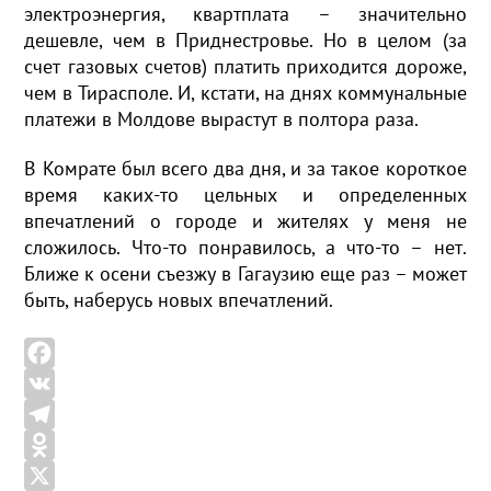
электроэнергия, квартплата – значительно
дешевле, чем в Приднестровье. Но в целом (за
счет газовых счетов) платить приходится дороже,
чем в Тирасполе. И, кстати, на днях коммунальные
платежи в Молдове вырастут в полтора раза.
В Комрате был всего два дня, и за такое короткое
время каких-то цельных и определенных
впечатлений о городе и жителях у меня не
сложилось. Что-то понравилось, а что-то – нет.
Ближе к осени съезжу в Гагаузию еще раз – может
быть, наберусь новых впечатлений.
F
a
V
c
K
T
e
e
O