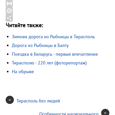
b
l
d
X
o
e
n
G
o
g
o
m
M
Читайте также:
k
r
k
a
a
О
a
l
i
i
т
Зимняя дорога из Рыбницы в Тирасполь
m
a
l
l
п
Дорога из Рыбницы в Балту
s
.
р
s
R
а
Поездка в Беларусь - первые впечатления
n
u
в
Тирасполю - 220 лет (фоторепортаж)
i
и
На обрыве
k
т
i
ь
«
Тирасполь без людей
»
Особенности национального