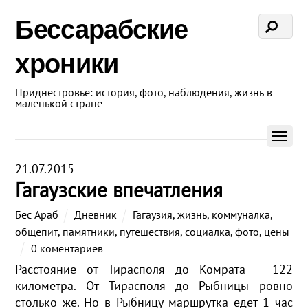
Бессарабские
хроники
Приднестровье: история, фото, наблюдения, жизнь в
маленькой стране
21.07.2015
Гагаузские впечатления
Бес Араб
Дневник
Гагаузия
,
жизнь
,
коммуналка
,
общепит
,
памятники
,
путешествия
,
социалка
,
фото
,
цены
0 коментариев
Расстояние от Тирасполя до Комрата – 122
километра. От Тирасполя до Рыбницы ровно
столько же. Но в Рыбницу маршрутка едет 1 час