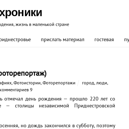
 хроники
юдения, жизнь в маленькой стране
риднестровье
прислать материал
гостевая
п
фоторепортаж)
афиях
,
Фотоистории
,
Фоторепортажи
город
,
люди
,
комментариев 9
ль отмечал день рождения — прошло 220 лет со
е — столицы независимой Приднестровской
осенняя, но дождь закончился в субботу, поэтому