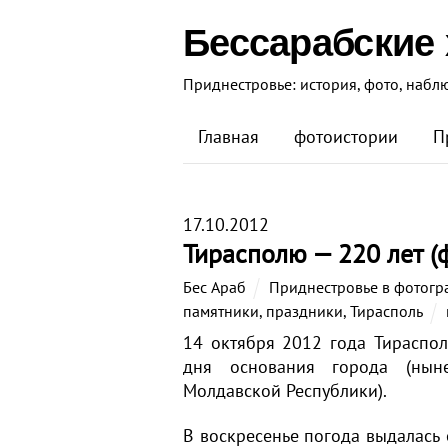
Бессарабские
Приднестровье: история, фото, набл
Главная
фотоистории
П
17.10.2012
Тирасполю — 220 лет (
Бес Араб
Приднестровье в фотогр
памятники
,
праздники
,
Тирасполь
14 октября 2012 года Тираспо
дня основания города (нын
Молдавской Республики).
В воскресенье погода выдалась 