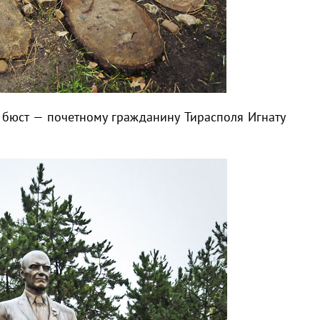
 бюст — почетному гражданину Тирасполя Игнату