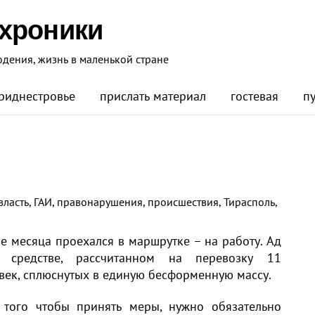
 хроники
юдения, жизнь в маленькой стране
риднестровье
прислать материал
гостевая
п
власть
,
ГАИ
,
правонарушения
,
происшествия
,
Тирасполь
,
е месяца проехался в маршрутке – на работу. Ад
 средстве, рассчитанном на перевозку 11
век, сплюснутых в единую бесформенную массу.
 того чтобы принять меры, нужно обязательно