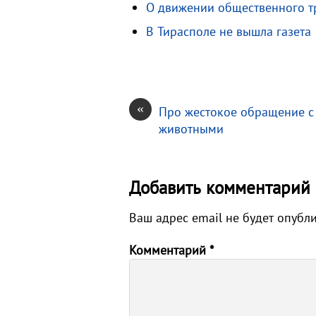
О движении общественного т
i
и
В Тирасполе не вышла газета
k
т
i
ь
«
Про жестокое обращение с
животными
Добавить комментарий
Ваш адрес email не будет опубл
Комментарий
*