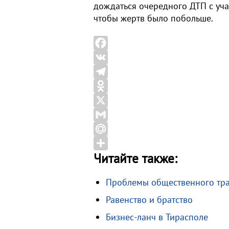
дождаться очередного ДТП с уча
чтобы жертв было побольше.
F
a
V
c
K
T
e
e
O
b
l
d
X
o
e
n
G
o
g
o
m
M
Читайте также:
k
r
k
a
a
О
a
l
i
i
т
Проблемы общественного тра
m
a
l
l
п
Равенство и братство
s
.
р
s
R
а
Бизнес-ланч в Тирасполе
n
u
в