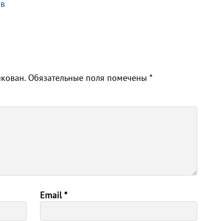
 в
икован.
Обязательные поля помечены
*
Email
*