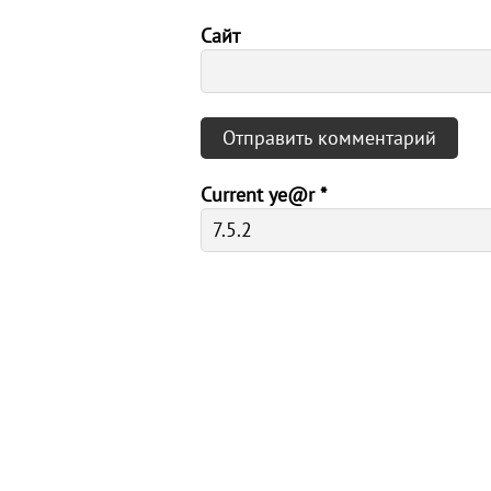
Сайт
Current ye@r
*