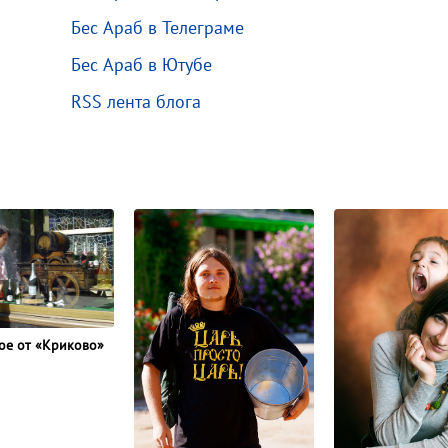
Бес Араб в Телеграме
Бес Араб в Ютубе
RSS лента блога
ое от «Криково»