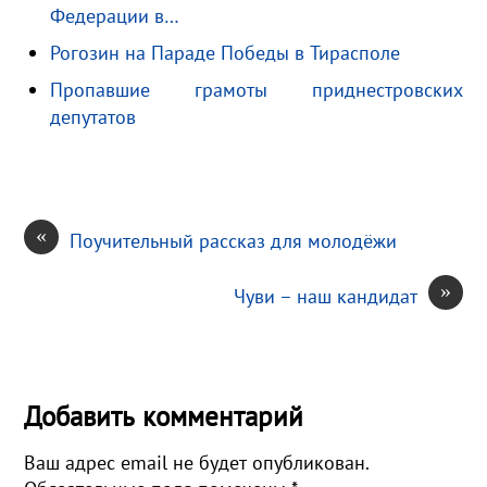
Федерации в…
n
u
в
i
и
Рогозин на Параде Победы в Тирасполе
k
т
Пропавшие грамоты приднестровских
i
ь
депутатов
«
Поучительный рассказ для молодёжи
»
Чуви – наш кандидат
Добавить комментарий
Ваш адрес email не будет опубликован.