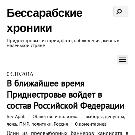
Бессарабские
хроники
Приднестровье: история, фото, наблюдения, жизнь в
маленькой стране
03.10.2016
В ближайшее время
Приднестровье войдет в
состав Российской Федерации
Бес Араб
Общество и политика
выборы
,
депутаты
,
ложь
,
ПМР
,
политики
,
Россия
0 коментариев
Один из предвыборных баннеров кандидата в