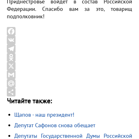
Приднестровье войдет в состав Российской
Федерации. Спасибо вам за это, товарищ
подполковник!
F
a
V
c
K
T
e
e
O
b
l
d
X
o
e
n
G
o
g
o
m
M
Читайте также:
k
r
k
a
a
О
a
l
i
i
т
Щапов - наш президент!
m
a
l
l
п
Депутат Сафонов снова обещает
s
.
р
s
R
а
Депутаты Государственной Думы Российской