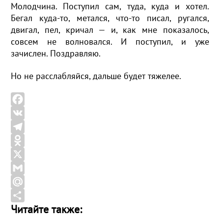
Молодчина. Поступил сам, туда, куда и хотел.
Бегал куда-то, метался, что-то писал, ругался,
двигал, пел, кричал — и, как мне показалось,
совсем не волновался. И поступил, и уже
зачислен. Поздравляю.
Но не расслабляйся, дальше будет тяжелее.
F
a
V
c
K
T
e
e
O
b
l
d
X
o
e
n
G
o
g
o
m
M
Читайте также:
k
r
k
a
a
О