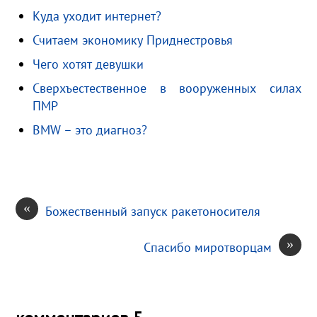
a
l
i
i
т
Куда уходит интернет?
m
a
l
l
п
Считаем экономику Приднестровья
s
.
р
s
R
а
Чего хотят девушки
n
u
в
Сверхъестественное в вооруженных силах
i
и
ПМР
k
т
BMW – это диагноз?
i
ь
«
Божественный запуск ракетоносителя
»
Спасибо миротворцам