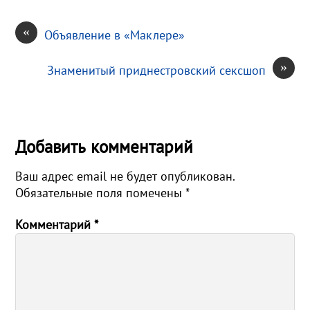
a
l
i
i
т
m
a
l
l
п
«
Объявление в «Маклере»
s
.
р
»
s
R
а
Знаменитый приднестровский сексшоп
n
u
в
i
и
k
т
Добавить комментарий
i
ь
Ваш адрес email не будет опубликован.
Обязательные поля помечены
*
Комментарий
*