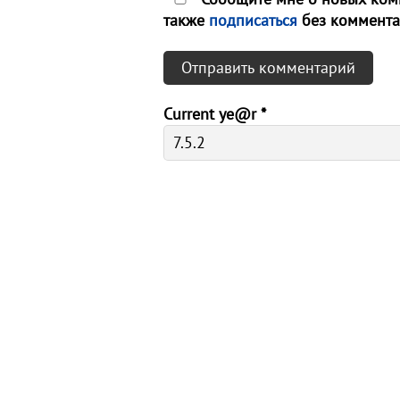
также
подписаться
без коммента
Current ye@r
*