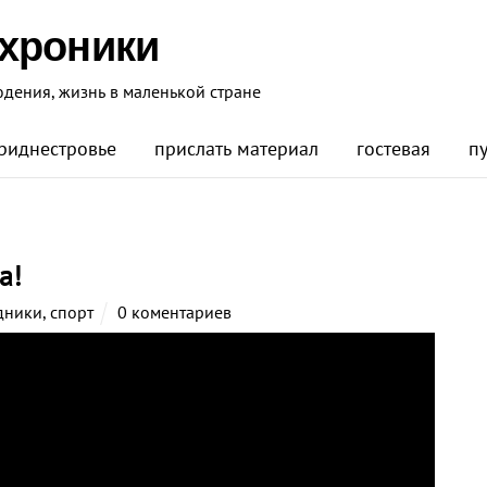
 хроники
юдения, жизнь в маленькой стране
риднестровье
прислать материал
гостевая
п
а!
дники
,
спорт
0 коментариев