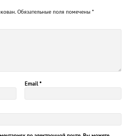
икован.
Обязательные поля помечены
*
Email
*
ентариях по электронной почте. Вы можете