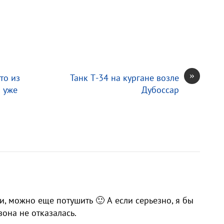
»
то из
Танк Т-34 на кургане возле
 уже
Дубоссар
и, можно еще потушить 🙂 А если серьезно, я бы
зона не отказалась.