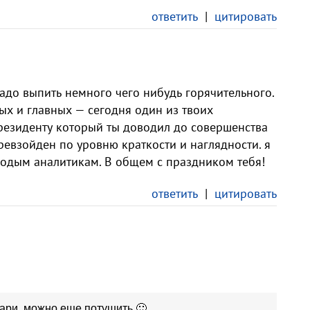
ответить
|
цитировать
надо выпить немного чего нибудь горячительного.
рых и главных — сегодня один из твоих
 президенту который ты доводил до совершенства
ревзойден по уровню краткости и наглядности. я
лодым аналитикам. В общем с праздником тебя!
ответить
|
цитировать
вари, можно еще потушить 🙂