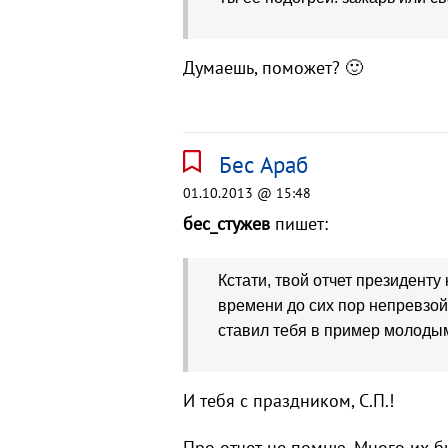
Думаешь, поможет? 🙂
Бес Араб
01.10.2013 @ 15:48
бес_стужев
пишет:
Кстати, твой отчет президент
времени до сих пор непревзой
ставил тебя в пример молодым
И тебя с праздником, С.П.!
Про отчет не помню. Много их б