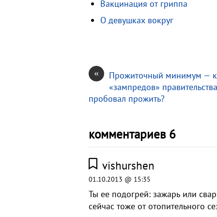
Вакцинация от гриппа
i
и
О девушках вокруг
k
т
i
ь
«
Прожиточный минимум — к
«зампредов» правительства
пробовал прожить?
комментариев 6
vishurshen
01.10.2013 @ 15:35
Ты ее подогрей: зажарь или свар
сейчас тоже от отопительного се