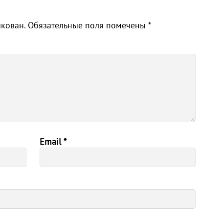
икован.
Обязательные поля помечены
*
Email
*