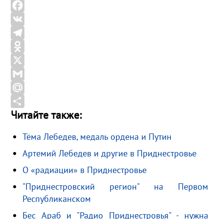
F
a
V
c
K
T
e
e
O
b
l
d
X
o
e
n
G
o
g
o
m
M
Читайте также:
k
r
k
a
a
О
a
l
i
i
т
Тёма Лебедев, медаль ордена и Путин
m
a
l
l
п
Артемий Лебедев и другие в Приднестровье
s
.
р
s
R
а
О «радиации» в Приднестровье
n
u
в
"Приднестровский регион" на Первом
i
и
Республиканском
k
т
Бес Араб и "Радио Приднестровья" - нужна