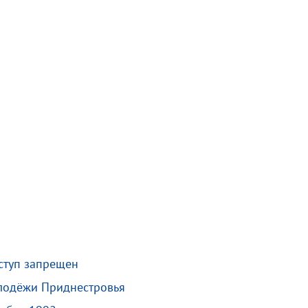
оступ запрещен
лодёжи Приднестровья