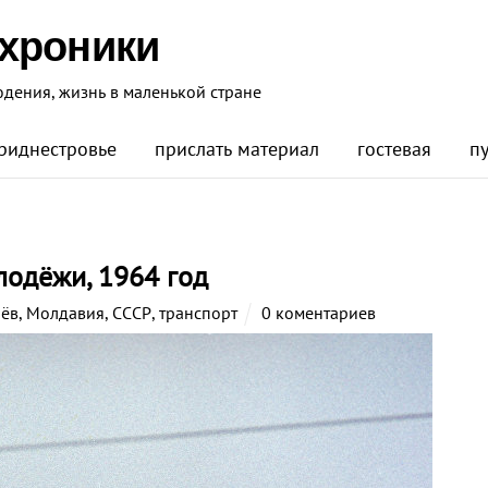
 хроники
юдения, жизнь в маленькой стране
риднестровье
прислать материал
гостевая
п
лодёжи, 1964 год
ёв
,
Молдавия
,
СССР
,
транспорт
0 коментариев