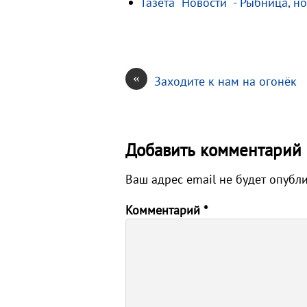
Газета "Новости" - Рыбница, н
k
т
i
ь
«
Заходите к нам на огонёк
Добавить комментарий
Ваш адрес email не будет опубл
Комментарий
*