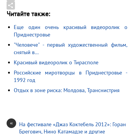
o
g
o
m
M
Читайте также:
k
r
k
a
a
О
a
l
i
i
т
Еще один очень красивый видеоролик о
m
a
l
l
п
Приднестровье
s
.
р
"Человече" - первый художественный фильм,
s
R
а
снятый в…
n
u
в
Красивый видеоролик о Тирасполе
i
и
k
т
Российские миротворцы в Приднестровье -
1992 год
i
ь
Отдых в зоне риска: Молдова, Транснистрия
«
На фестивале «Джаз Коктебель 2012»: Горан
Брегович, Нино Катамадзе и другие