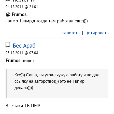
04.12.2014 @ 21:01
@ Frumos
:
Твпмр Твпмр,я тогда там работал еще))))
ответить
|
цитировать
Бес Араб
05.12.2014 @ 07:08
Frumos
пишет:
Кхе))) Саша, ты украл чужую работу и не дал
ссылку на авторство)))) это не Твпмр
делало))))
Всё-таки ТВ ПМР.