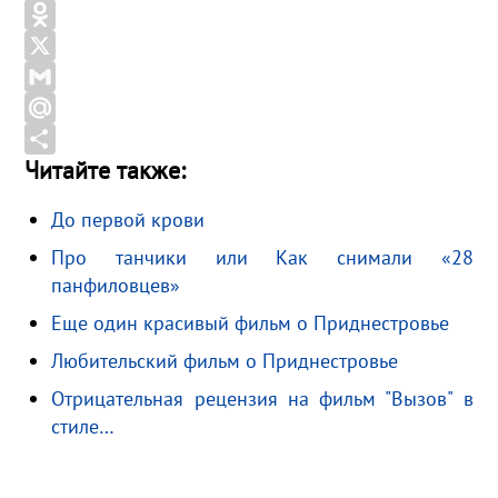
c
K
T
e
e
O
b
l
d
X
o
e
n
G
o
g
o
m
M
Читайте также:
k
r
k
a
a
О
a
l
i
i
т
До первой крови
m
a
l
l
п
Про танчики или Как снимали «28
s
.
р
панфиловцев»
s
R
а
Еще один красивый фильм о Приднестровье
n
u
в
i
и
Любительский фильм о Приднестровье
k
т
Отрицательная рецензия на фильм "Вызов" в
i
ь
стиле…