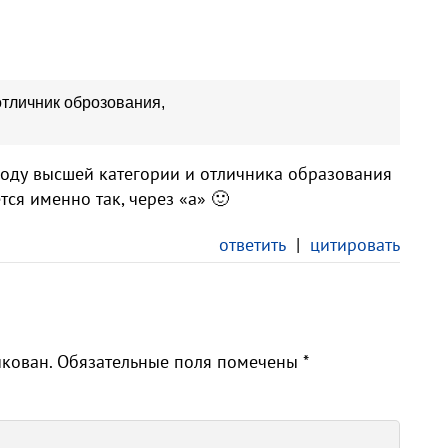
отличник оброзования,
воду высшей категории и отличника образования
ся именно так, через «а» 🙂
ответить
|
цитировать
икован.
Обязательные поля помечены
*