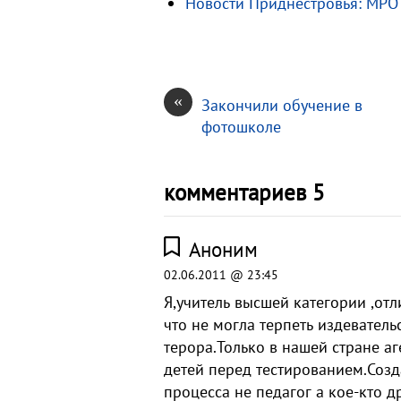
Новости Приднестровья: МРОТ
k
т
i
ь
«
Закончили обучение в
фотошколе
комментариев 5
Аноним
02.06.2011 @ 23:45
Я,учитель высшей категории ,от
что не могла терпеть издеватель
терора.Только в нашей стране 
детей перед тестированием.Созд
процесса не педагог а кое-кто 