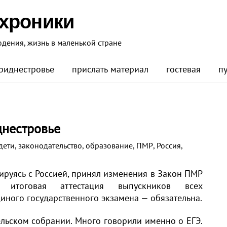
 хроники
юдения, жизнь в маленькой стране
риднестровье
прислать материал
гостевая
п
днестровье
дети
,
законодательство
,
образование
,
ПМР
,
Россия
,
ируясь с Россией, принял изменения в Закон ПМР
 итоговая аттестация выпускников всех
иного государственного экзамена — обязательна.
ельском собрании. Много говорили именно о ЕГЭ.