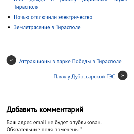
Тирасполя
n
u
в
i
и
Ночью отключили электричество
k
т
Землетрясение в Тирасполе
i
ь
«
Аттракционы в парке Победы в Тирасполе
»
Пляж у Дубоссарской ГЭС
Добавить комментарий
Ваш адрес email не будет опубликован.
Обязательные поля помечены
*