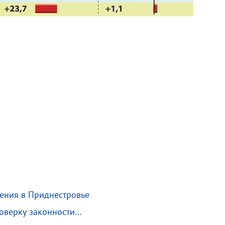
ления в Приднестровье
роверку законности…