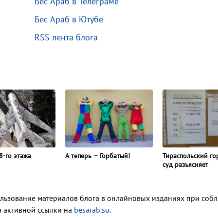
Бес Араб в Телеграме
Бес Араб в Ютубе
RSS лента блога
А теперь — Горбатый!
8-го этажа
Тираспольский го
суд разъясняет
ользование материалов блога в онлайновых изданиях при соб
ка активной ссылки на
besarab.su
.