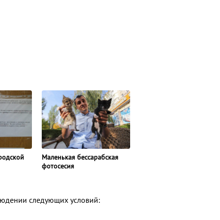
родской
Маленькая бессарабская
фотосесия
людении следующих условий: