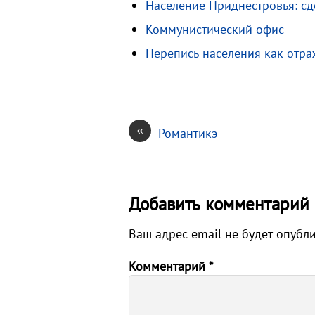
s
R
а
Население Приднестровья: сд
n
u
в
Коммунистический офис
i
и
Перепись населения как отра
k
т
i
ь
«
Романтикэ
Добавить комментарий
Ваш адрес email не будет опубл
Комментарий
*