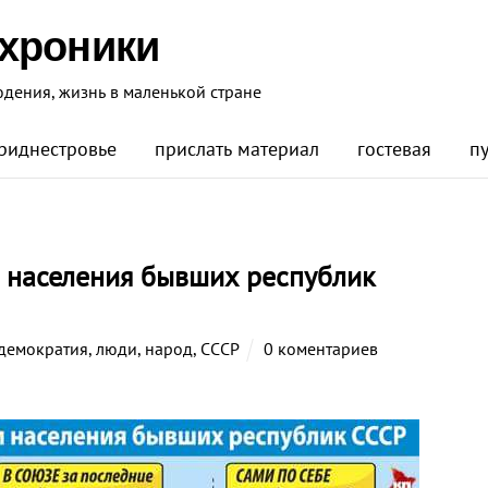
 хроники
юдения, жизнь в маленькой стране
риднестровье
прислать материал
гостевая
п
 населения бывших республик
демократия
,
люди
,
народ
,
СССР
0 коментариев