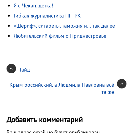
Я с Чекан, детка!
s
.
р
s
R
а
Гибкая журналистика ПГТРК
n
u
в
«Шериф», сигареты, таможня и… так далее
i
и
Любительский фильм о Приднестровье
k
т
i
ь
«
Тайд
»
Крым российский, а Людмила Павловна всё
та же
Добавить комментарий
Ваш адрес email не будет опубликован.