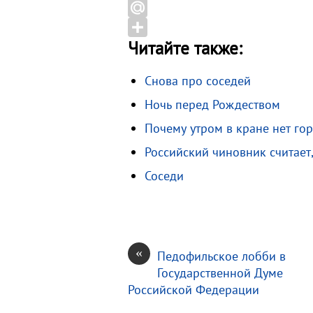
o
e
n
G
o
g
o
m
M
Читайте также:
k
r
k
a
a
О
a
l
i
i
т
Снова про соседей
m
a
l
l
п
Ночь перед Рождеством
s
.
р
s
R
а
Почему утром в кране нет го
n
u
в
Российский чиновник считает
i
и
Соседи
k
т
i
ь
«
Педофильское лобби в
Государственной Думе
Российской Федерации