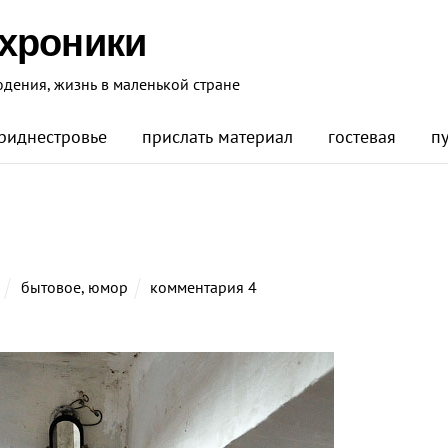
 хроники
юдения, жизнь в маленькой стране
риднестровье
прислать материал
гостевая
п
бытовое
,
юмор
комментария 4