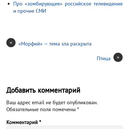
k
т
Про «зомбирующее» российское телевидение
i
ь
и прочие СМИ
«
«Морфий» — тема зла раскрыта
»
Птица
Добавить комментарий
Ваш адрес email не будет опубликован.
Обязательные поля помечены
*
Комментарий
*