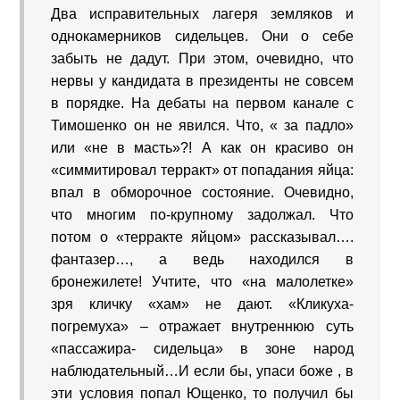
Два исправительных лагеря земляков и
однокамерников сидельцев. Они о себе
забыть не дадут. При этом, очевидно, что
нервы у кандидата в президенты не совсем
в порядке. На дебаты на первом канале с
Тимошенко он не явился. Что, « за падло»
или «не в масть»?! А как он красиво он
«симмитировал терракт» от попадания яйца:
впал в обморочное состояние. Очевидно,
что многим по-крупному задолжал. Что
потом о «терракте яйцом» рассказывал….
фантазер…, а ведь находился в
бронежилете! Учтите, что «на малолетке»
зря кличку «хам» не дают. «Кликуха-
погремуха» – отражает внутреннюю суть
«пассажира- сидельца» в зоне народ
наблюдательный…И если бы, упаси боже , в
эти условия попал Ющенко, то получил бы