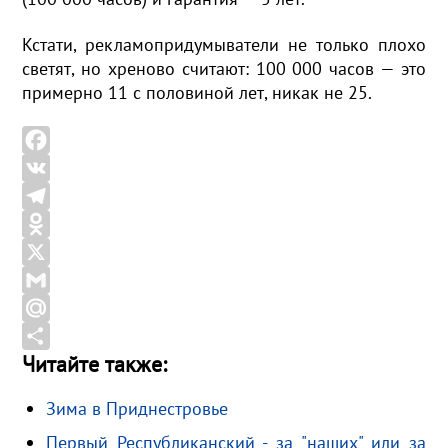
Кстати, рекламопридумыватели не только плохо
светят, но хреново считают: 100 000 часов — это
примерно 11 с половиной лет, никак не 25.
F
a
V
c
K
T
e
e
O
b
l
d
X
o
e
n
G
o
g
o
m
M
Читайте также:
k
r
k
a
a
О
a
l
i
i
т
Зима в Приднестровье
m
a
l
l
п
Первый Республиканский - за "наших" или за
s
.
р