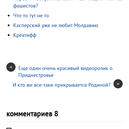
фашистов?
s
R
а
Что-то тут не то
n
u
в
i
и
Касперский уже не любит Молдавию
k
т
Креатифф
i
ь
«
Еще один очень красивый видеоролик о
Приднестровье
»
И кто же все-таки прикрывается Родиной?
комментариев 8