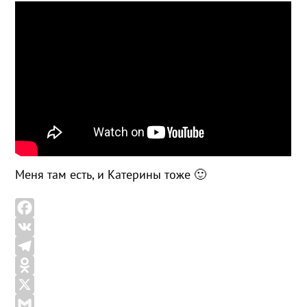
Меня там есть, и Катерины тоже 🙂
F
a
V
c
K
T
e
e
O
b
l
d
X