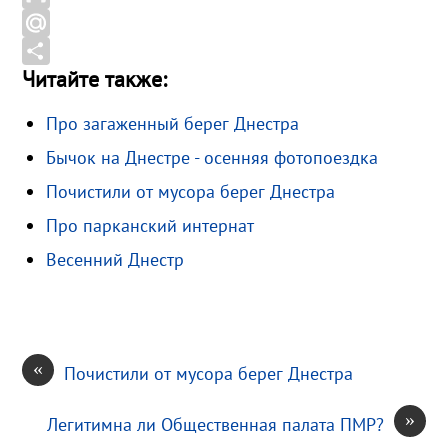
o
e
n
G
o
g
o
m
M
Читайте также:
k
r
k
a
a
О
a
l
i
i
т
Про загаженный берег Днестра
m
a
l
l
п
Бычок на Днестре - осенняя фотопоездка
s
.
р
s
R
а
Почистили от мусора берег Днестра
n
u
в
Про парканский интернат
i
и
Весенний Днестр
k
т
i
ь
«
Почистили от мусора берег Днестра
»
Легитимна ли Общественная палата ПМР?