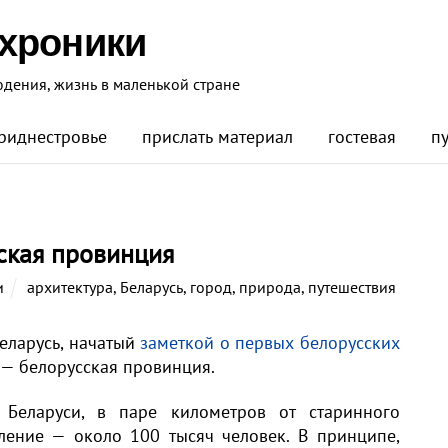
 хроники
юдения, жизнь в маленькой стране
риднестровье
прислать материал
гостевая
п
ская провинция
и
архитектура
,
Беларусь
,
город
,
природа
,
путешествия
еларусь, начатый
заметкой о первых белорусских
 — белорусская провинция.
 Беларуси, в паре километров от старинного
ление — около 100 тысяч человек. В принципе,