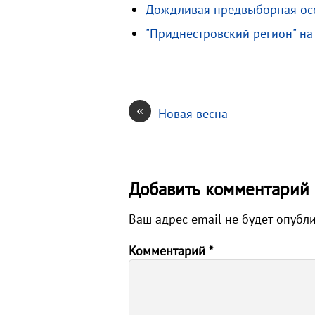
n
u
в
Дождливая предвыборная ос
i
и
"Приднестровский регион" н
k
т
i
ь
«
Новая весна
Добавить комментарий
Ваш адрес email не будет опубл
Комментарий
*