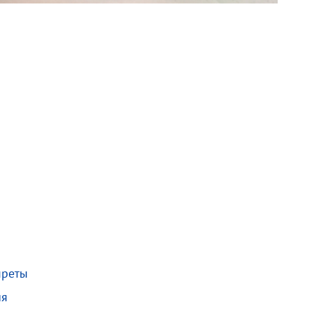
преты
ия