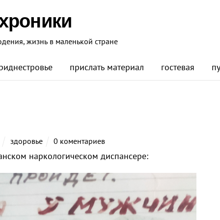
 хроники
юдения, жизнь в маленькой стране
риднестровье
прислать материал
гостевая
п
здоровье
0 коментариев
канском наркологическом диспансере: