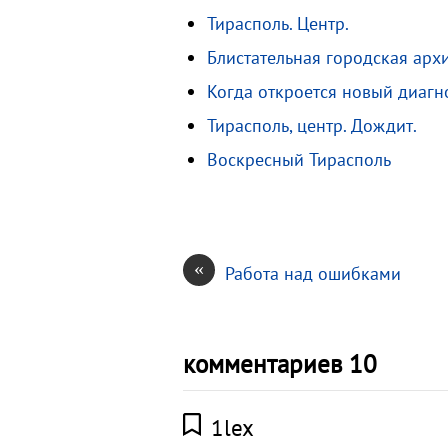
a
l
i
i
т
Тирасполь. Центр.
m
a
l
l
п
Блистательная городская арх
s
.
р
s
R
а
Когда откроется новый диагн
n
u
в
Тирасполь, центр. Дождит.
i
и
Воскресный Тирасполь
k
т
i
ь
«
Работа над ошибками
комментариев 10
1lex