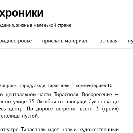
 хроники
юдения, жизнь в маленькой стране
риднестровье
прислать материал
гостевая
п
вопросы
,
город
,
люди
,
Тирасполь
комментариев 10
о центральной части Тирасполя. Воскресенье —
ёл по улице 25 Октября от площади Суворова до
сь центр. По дороге встретил всего 3 (троих)
 столицы пустой.
нотеатре Тирасполь идёт новый художественный