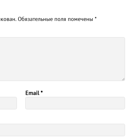
икован.
Обязательные поля помечены
*
Email
*