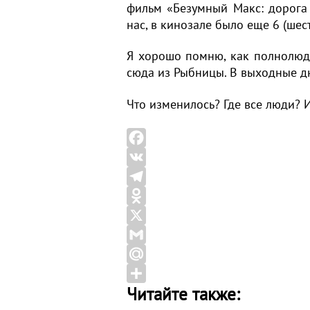
фильм «Безумный Макс: дорога
нас, в кинозале было еще 6 (шест
Я хорошо помню, как полнолюде
сюда из Рыбницы. В выходные д
Что изменилось? Где все люди? 
F
a
V
c
K
T
e
e
O
b
l
d
X
o
e
n
G
o
g
o
m
M
Читайте также:
k
r
k
a
a
О