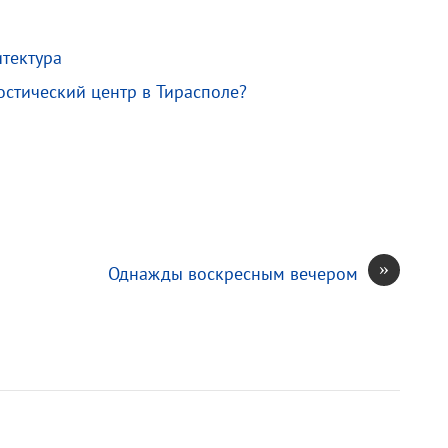
итектура
остический центр в Тирасполе?
»
Однажды воскресным вечером